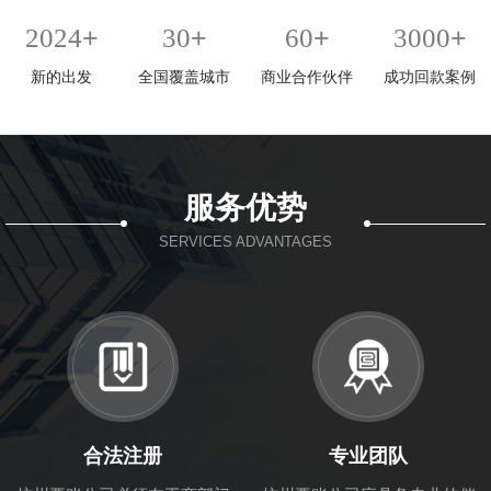
+
+
+
+
2024
30
60
3000
新的出发
全国覆盖城市
商业合作伙伴
成功回款案例
服务优势
SERVICES ADVANTAGES
合法注册
专业团队