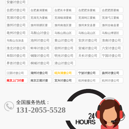
安徽讨债公司
合肥讨债公司
合肥巢湖要账
合肥长丰要账
合肥肥东要账
合肥肥西要账
公司
公司
公司
公司
芜湖讨债公司
芜湖无为要账
芜湖镜湖要账
芜湖鸠江要账
芜湖弋江要账
公司
公司
公司
公司
滁州讨债公司
滁州琅琊区要
滁州南谯区要
滁州来安县要
滁州全椒县要
账公司
账公司
账公司
账公司
亳州讨债公司
马鞍山讨债公
马鞍山雨山区
马鞍山花山区
马鞍山博望区
司
要账公司
要账公司
要账公司
池州讨债公司
黄山讨债公司
安庆讨债公司
淮南讨债公司
马鞍山当涂县
要账公司
淮北讨债公司
蚌埠讨债公司
宿州讨债公司
宣城讨债公司
六安讨债公司
阜阳讨债公司
铜陵讨债公司
明光讨债公司
天长讨债公司
宁国讨债公司
界首讨债公司
桐城讨债公司
潜山讨债公司
江阴讨债公司
湖州讨债公司
绍兴清债公司
宁波讨债公司
扬州讨债公司
南京上门讨债
南京正规讨债
宜兴讨债公司
杭州催债公司
杭州讨债公司
服务
公司
全国服务热线：
131-2055-5528