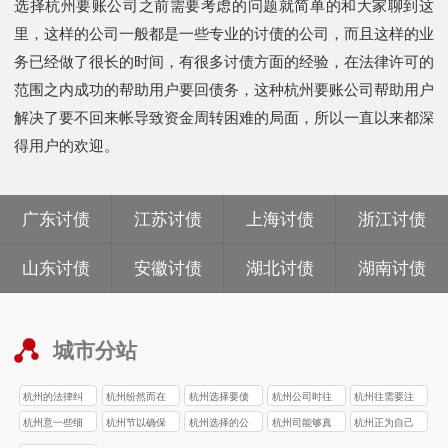
选择杭州要账公司之前需要考虑的问题就简单的和大家聊到这
里，这样的公司一般都是一些专业的讨债的公司，而且这样的业
务已经做了很长的时间，有很多讨债方面的经验，在法律许可的
范围之内成功的帮助用户要回债务，这种杭州要账公司帮助用户
解决了要不回来帐导致资金周转困难的局面，所以一直以来都深
得用户的欢迎。
广东讨债
江苏讨债
上海讨债
浙江讨债
山东讨债
安徽讨债
湖北讨债
湖南讨债
城市分站
杭州的法律纠
杭州纷然而在
杭州选择要债
杭州公司时往
杭州往需要注
要账公司
要账公司
要账公司
要账公司
要账公司
杭州意一些细
杭州节以确保
杭州选择的公
杭州司能够真
杭州正为自己
要账公司
要账公司
要账公司
要账公司
要账公司