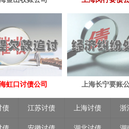
海虹口讨债公司
上海长宁要账
讨债
江苏讨债
上海讨债
浙
讨债
安徽讨债
湖北讨债
湖