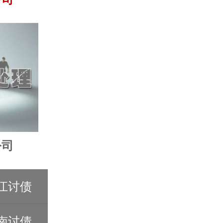
公司
江讨债
南讨债