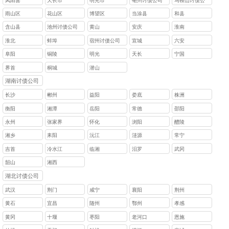
凤阳县
天长市
明光市
亳州讨债公司
马鞍山讨债公
司
雨山区
花山区
博望区
当涂县
和县
含山县
池州讨债公司
黄山
安庆
淮南
淮北
蚌埠
宿州讨债公司
宣城
六安
阜阳
铜陵
明光
天长
宁国
界首
桐城
潜山
湖南讨债公司
长沙
郴州
益阳
娄底
株洲
衡阳
湘潭
岳阳
常德
邵阳
永州
张家界
怀化
浏阳
醴陵
湘乡
耒阳
沅江
涟源
常宁
吉首
冷水江
临湘
汨罗
武冈
韶山
湘西
湖北讨债公司
武汉
荆门
咸宁
襄阳
荆州
黄石
宜昌
随州
鄂州
孝感
黄冈
十堰
枣阳
老河口
恩施