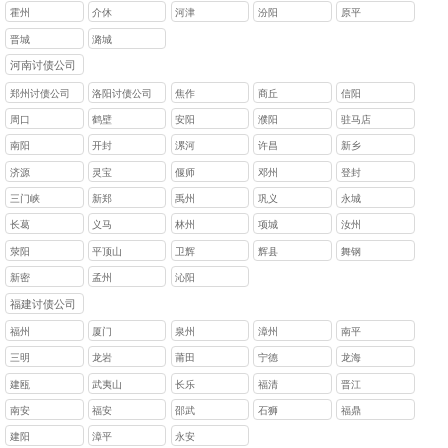
霍州
介休
河津
汾阳
原平
晋城
潞城
河南讨债公司
郑州讨债公司
洛阳讨债公司
焦作
商丘
信阳
周口
鹤壁
安阳
濮阳
驻马店
南阳
开封
漯河
许昌
新乡
济源
灵宝
偃师
邓州
登封
三门峡
新郑
禹州
巩义
永城
长葛
义马
林州
项城
汝州
荥阳
平顶山
卫辉
辉县
舞钢
新密
孟州
沁阳
福建讨债公司
福州
厦门
泉州
漳州
南平
三明
龙岩
莆田
宁德
龙海
建瓯
武夷山
长乐
福清
晋江
南安
福安
邵武
石狮
福鼎
建阳
漳平
永安