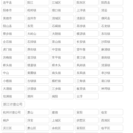
连平县
阳江
江城区
阳东区
阳西县
阳春市
程村镇
塘口镇
上洋镇
清远
英德市
连州市
清城区
清新区
佛冈县
阳山县
东莞
石碣镇
高埗镇
石龙镇
寮步镇
大岭山
大朗镇
横沥镇
东坑镇
企石镇
石排镇
茶山镇
长安镇
沙田镇
虎门镇
厚街镇
中堂镇
望牛墩
麻涌镇
洪梅镇
道滘镇
常平镇
黄江镇
谢岗镇
桥头镇
塘厦镇
樟木头
凤岗镇
清溪镇
中山
黄圃镇
南头镇
东凤镇
阜沙镇
小榄镇
古镇镇
横栏镇
三角镇
港口镇
大涌镇
沙溪镇
三乡镇
板芙镇
神湾镇
坦洲镇
潮州
揭阳
云浮
浙江讨债公司
杭州讨债公司
萧山
建德
富阳
临安
桐庐
淳安
上城区
拱墅区
西湖区
滨江区
萧山区
余杭区
富阳区
临平区