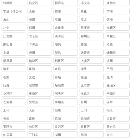
钱塘区
临安区
桐庐县
淳安县
建德市
宁波讨债公司
余姚
慈溪
奉化
宁海
象山
海曙
江东
江北
镇海
北仑
鄞州
余姚市
慈溪市
海曙区
江北区
北仑区
镇海区
鄞州区
奉化区
象山县
宁海县
绍兴
越城
诸暨
上虞
嵊州
新昌
诸暨市
嵊州市
新昌县
越城区
柯桥区
上虞区
温州
瑞安
乐清
永嘉
洞头
平阳
苍南
文成
泰顺
鹿城
龙湾
瓯海
瑞安市
乐清市
龙港市
鹿城区
龙湾区
瓯海区
洞头区
永嘉县
平阳县
苍南县
文成县
泰顺县
台州
温岭
玉环
天台
仙居
三门
椒江
黄岩
路桥
临海
‌临海市
‌温岭市
玉环市
椒江区
‌黄岩区
路桥区
天台县
仙居县
三门县
湖州
德清
安吉