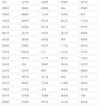
汕头
金平区
龙湖区
澄海区
濠江区
‌潮阳区
‌潮南区
南澳县
佛山
禅城区
南海区
顺德区
三水区
高明区
韶关
乐昌市
南雄市
浈江区
‌曲江区
‌仁化县
始兴县
翁源县
‌新丰县
湛江
雷州市‌
‌‌廉江市‌
‌‌吴川市
赤坎区‌
‌霞山区‌
‌麻章区‌
‌坡头区‌
‌遂溪县‌
‌徐闻县
肇庆
‌端州区
鼎湖区
高要区
四会市
广宁县
德庆县
封开县
怀集县
江门
台山市
开平市
鹤山市
恩平市
江门市
蓬江区
江海区
新会区
茂名
茂南区
电白区
信宜市
高州市
化州市
惠州
惠城区
惠阳区
惠东县
博罗县
龙门县
梅州
兴宁市
梅江区
梅县区
平远县
大埔县
蕉岭县
丰顺县
五华县
汕尾
海丰县
陆河县
陆丰市
红草镇
东涌镇
捷胜镇
河源
源城区
东源县
和平县
龙川县
紫金县