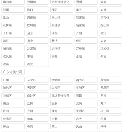
顾山镇
祝塘镇
张家港讨债公
通州
宜兴
司
邳州
海门
溧阳
泰兴
如皋
昆山
周庄镇
玉山镇
锦溪镇
周市镇
花桥镇
巴城镇
张浦镇
陆家镇
淀山湖
千灯镇
启东
江都
丹阳
吴江
靖江
扬中
新沂
仪征
太仓
城厢镇
沙溪镇
浏河镇
浮桥镇
璜泾镇
双凤镇
姜堰
高邮
金坛
句容
灌南
海安
广东讨债公司
广州
从化区
增城区
越秀区
荔湾区
海珠区
天河区
白云区
黄埔区
番禺区
花都区
南沙区
深圳要债公司
福田
罗湖
南山
盐田
宝安
龙岗
龙华
坪山
光明
珠海
香洲区
斗门区
金湾区
梅华
拱北
吉大
翠香
狮山
香湾
前山
凤山
湾仔