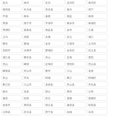
吴兴
南浔
长兴
吴兴区
南浔区
德清县
长兴县
安吉县
嘉兴
海宁
平湖
桐乡
嘉善
海盐
南湖
秀洲
海宁市
平湖市
桐乡市
南湖区
秀洲区
嘉善县
海盐县
金华
兰溪
义乌
东阳
永康
武义
浦江
磐安
婺城
金东
兰溪市
义乌市
东阳市
永康市
婺城区
金东区
武义县
浦江县
磐安县
舟山
定海
普陀
岱山
嵊泗
定海区
普陀区
岱山县
嵊泗县
舟山市
衢州
江山
龙游
常山
开化
柯城
衢江
柯城区
衢江区
江山市
龙游县
常山县
开化县
丽水
龙泉
缙云
青田
云和
遂昌
松阳
庆元
莲都
莲都区
龙泉市
青田县
缙云县
遂昌县
松阳县
云和县
庆元县
景宁县
余姚
乐清