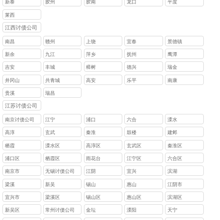
新泰
胶州
胶南
龙口
平度
莱西
江西讨债公司
南昌
赣州
上饶
宜春
景德镇
新余
九江
萍乡
抚州
鹰潭
吉安
丰城
樟树
德兴
瑞金
井冈山
共青城
高安
乐平
南康
贵溪
瑞昌
江苏讨债公司
南京讨债公司
江宁
浦口
六合
溧水
高淳
玄武
秦淮
鼓楼
建邺
栖霞
溧水区
高淳区
玄武区
秦淮区
浦口区
栖霞区
雨花台
江宁区
六合区
南京市
无锡讨债公司
江阴
宜兴
滨湖
梁溪
新吴
锡山
惠山
江阴市
‌宜兴市
梁溪区
‌锡山区
惠山区
滨湖区
新吴区
常州讨债公司
金坛
溧阳
天宁