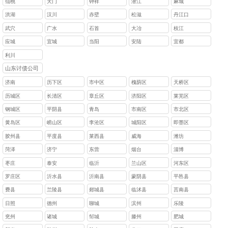
仙桃
天门
钟祥
潜江
麻城
洪湖
汉川
赤壁
松滋
丹江口
武穴
广水
石首
大冶
枝江
应城
宜城
当阳
安陆
宜都
利川
山东讨债公司
济南
历下区
市中区
槐荫区
天桥区
历城区
长清区
章丘区
济阳区
莱芜区
钢城区
平阴县
青岛
市南区
市北区
黄岛区
崂山区
李沧区
城阳区
即墨区
胶州县
平度县
莱西县
威海
潍坊
菏泽
济宁
东营
烟台
淄博
枣庄
泰安
临沂
兰山区
河东区
罗庄区
沂水县
沂南县
蒙阴县
平邑县
费县
兰陵县
郯城县
临沭县
莒南县
日照
德州
聊城
滨州
乐陵
兖州
诸城
邹城
滕州
肥城