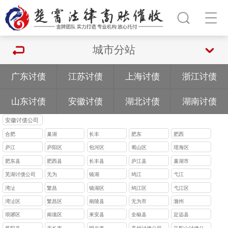
城市分站
广东讨债
江苏讨债
上海讨债
浙江讨债
山东讨债
安徽讨债
湖北讨债
湖南讨债
安徽讨债公司
合肥
巢湖
长丰
肥东
肥西
庐江
庐阳区
包河区
蜀山区
瑶海区
肥东县
肥西县
长丰县
庐江县
巢湖市
芜湖讨债公司
无为
镜湖
鸠江
弋江
湾沚
繁昌
镜湖区
鸠江区
弋江区
湾沚区
繁昌区
南陵县
无为市
滁州
琅琊区
南谯区
来安县
全椒县
定远县