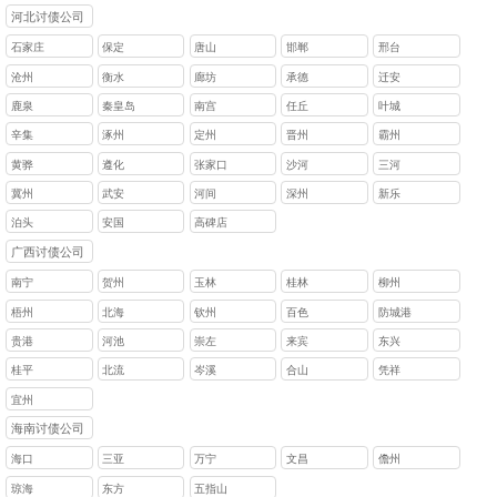
河北讨债公司
石家庄
保定
唐山
邯郸
邢台
沧州
衡水
廊坊
承德
迁安
鹿泉
秦皇岛
南宫
任丘
叶城
辛集
涿州
定州
晋州
霸州
黄骅
遵化
张家口
沙河
三河
冀州
武安
河间
深州
新乐
泊头
安国
高碑店
广西讨债公司
南宁
贺州
玉林
桂林
柳州
梧州
北海
钦州
百色
防城港
贵港
河池
崇左
来宾
东兴
桂平
北流
岑溪
合山
凭祥
宜州
海南讨债公司
海口
三亚
万宁
文昌
儋州
琼海
东方
五指山