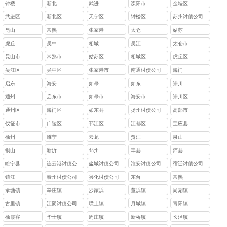
钟楼
新北
武进
溧阳市
金坛区
武进区
新北区
天宁区
钟楼区
苏州讨债公司
昆山
常熟
张家港
太仓
姑苏
虎丘
吴中
相城
吴江
太仓市
昆山市
常熟市
姑苏区
相城区
虎丘区
吴江区
吴中区
张家港市
南通讨债公司
海门
启东
海安
如皋
如东
崇川
通州
启东市
如皋市
海安市
崇川区
通州区
海门区
如东县
扬州讨债公司
高邮市
仪征市
广陵区
邗江区
江都区
宝应县
徐州
睢宁
云龙
贾汪
泉山
铜山
新沂
邳州
丰县
沛县
睢宁县
连云港讨债公
盐城讨债公司
淮安讨债公司
宿迁讨债公司
司
镇江
泰州讨债公司
兴化讨债公司
东台
常熟
承塘镇
辛庄镇
沙家浜
董浜镇
尚湖镇
古里镇
江阴讨债公司
璜土镇
月城镇
青阳镇
徐霞客
华士镇
周庄镇
新桥镇
长泾镇