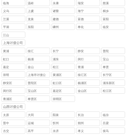
临海
温岭
永康
瑞安
慈溪
义乌
上虞
诸暨
海宁
桐乡
兰溪
龙泉
建德
富德
富阳
平湖
东阳
嵊州
奉化
临安
江山
上海讨债公司
黄浦
徐汇
长宁
静安
普陀
虹口
杨浦
浦东
闵行
宝山
嘉定
金山
松江
青浦
奉贤
崇明
上海市讨债公
黄浦区
徐汇区
长宁区
司
静安区
普陀区
虹口区
杨浦区
浦东新区
闵行区
宝山区
嘉定区
金山区
松江区
青浦区
奉贤区
崇明区
山西讨债公司
太原
大同
阳泉
长治
临汾
晋中
运城
忻州
朔州
吕梁
古交
高平
永济
孝义
侯马